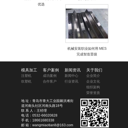
优选
机械安装职业如何用 MES
完成智造晋级
模具加工
客户案例
新闻资讯
关于我们
注塑机
成功案例
新闻中心
企业简介
吹塑机
合作客户
行业资讯
企业文化
组织架构
荣誉资质
地 址：青岛市青大工业园棘洪滩街
道河南头社区河南头路18号
联 系 人：王经理
电 话：0532-66020828
手 机：18661680338
邮 箱：wangmiaotian8@163.com