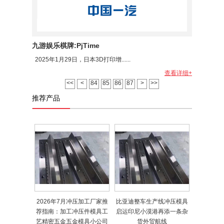
九游娱乐棋牌:PjTime
2025年1月29日，日本3D打印增......
查看详细+
<<
<
84
85
86
87
>
>>
推荐产品
2026年7月冲压加工厂家推
比亚迪整车生产线冲压模具
荐指南：加工冲压件模具工
启运印尼小漠港再添一条杂
艺精密五金五金模具小公司
货外贸航线