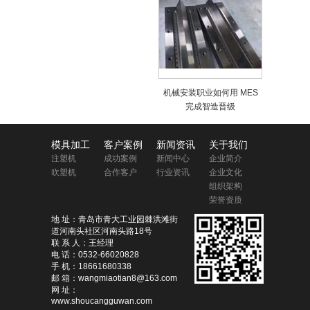
机械安装职业如何用 MES
完成智造晋级
模具加工
客户案例
新闻资讯
关于我们
注塑机
成功案例
新闻中心
企业简介
吹塑机
合作客户
行业资讯
企业文化
组织架构
荣誉资质
地 址：青岛市青大工业园棘洪滩街
道河南头社区河南头路18号
联 系 人：王经理
电 话：0532-66020828
手 机：18661680338
邮 箱：wangmiaotian8@163.com
网 址：
www.shoucangguwan.com