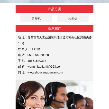
产品分类
注塑机
吹塑机
联系我们
地 址：青岛市青大工业园棘洪滩街道河南头社区河南头路
18号
联 系 人：王经理
电 话：0532-66020828
手 机：18661680338
邮 箱：wangmiaotian8@163.com
网 址：www.shoucangguwan.com