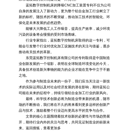
蓝拓数字控制机床的降噪CNC加工装置专利不仅为公司
自身的发展注入了新动力，更为整个铝合金加工行业树立了
新的标杆。随技术的不断突破，推动加工技术的智能化、环
保化是未来发展的必然趋势。
能够大大降低工人工作噪音，提高生产效率，减少环境
污染的设备将会慢慢的受到市场青睐。
行业专家指出，蓝拓数字控制机床取得的这一专利，可
能会引发整个行业对优化加工设施技术的关注与借鉴，逐步
推动有关技术的革新。
东莞蓝拓数字控制机床有限公司的专利取得是中国制造
业创新发展的一个缩影，表明在全球制造环境变化的今天，
具备技术创造新兴事物的能力的企业才能在竞争中立于不败
之地。
作为参与制造业未来的一份子，我们应当关注这一新技
术的实际运用以及对社会经济发展的潜在影响，期待蓝拓公
司能在未来的征程中，持续引领铝合金加工行业的新风向。
最终，科学技术创新必将为制造业带来新的机遇，随市
场的不断推动，我们将在不久的将来看到更多这样的创新产
品与技术，激励着整个行业迈向更高水平的竞争与合作。
文章的核心主题围绕着技术创新的必要性与市场趋势展
开，期待行业内外的关注与思考，共同见证制造业的崭新未
来。返回搜狐，查看更加多