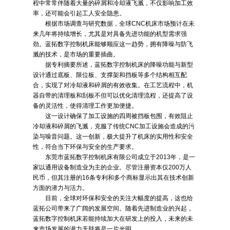
程中常常伴随着大量的碎屑和冷却液飞溅，不仅影响加工效
率，还可能会引起工人安全隐患。
根据市场调查与研究数据，全球CNC机床市场预计在未
来几年将持续增长，尤其是对具备先进功能的机型需求强
劲。蓝拓数字控制机床能够顺应这一趋势，拥有降噪与防飞
溅的技术，是市场的重要插曲。
据专利摘要所述，蓝拓数字控制机床的降噪功能与新型
设计通过底板、限位板、支撑架和挡板等多个结构相互配
合，实现了对冷却液和碎屑的有效收集。在工艺流程中，机
器自带的清理板和刮板不但可以优化清理流程，还提高了设
备的灵活性，使得清理工作更加便捷。
这一设计确保了加工设施的四周被挡板包围，有效阻止
冷却液和碎屑的飞溅，克服了传统CNC加工设施会造成的污
染与噪音问题。这一创新，极大提升了机床的实用性和安全
性，符合当下环保与安全的生产要求。
东莞市蓝拓数字控制机床有限公司成立于2013年，是一
家以通用设备制造业为主的企业。尽管注册资本仅200万人
民币，但其注册的16条专利和多个商标显示出其在技术创新
方面的潜力与活力。
目前，全球对环保和安全的关注大幅度的提高，这也给
蓝拓公司带来了广阔的发展空间。随着先进制造业的兴起，
蓝拓数字控制机床若能持续加大在研发上的投入，未来的未
来市场发展的潜力无疑将是一片光明。