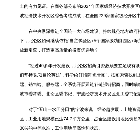
土的有力见证。在商务部公布的2024年国家级经济技术开发
波经济技术开发区综合考核成绩，在全国229家国家级经开区
在中央纵深推进全国统一大市场建设、持续规范地方政府招
下，北仑区如何继续依托“自贸试验区+5个国家级功能园区+海
放新引擎，打造更高质量的投资优选地？
“经过40多年开发建设，北仑区招商引资必须要立足现有条件
们坚持‘以项目论英雄’，科学绘好招商‘鱼骨图’，按图索骥找
端、销售端、服务端，全系统开展延链补链强链招商，同时瞄
波市委常委、北仑区委书记、宁波经济技术开发区党工委书记
对于“五山一水四分田”的宁波来说，经济越发展，土地资源
区，工业用地规模已达74.7平方公里，占全区建设用地比例超3
30%的中等水准，工业用地呈高饱和状态。