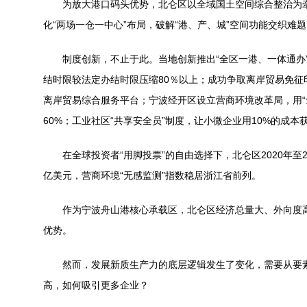
为放大港口码头优势，北仑区以全域国土空间综合整治为牵引
化“两场一仓一中心”布局，破解“港、产、城”空间功能交织难
制度创新，不止于此。当地创新推出“全区一港、一体通办”
结时限较法定办结时限压缩80％以上；成功争取离岸贸易免征
离岸贸易综合服务平台；宁波经开区设立营商环境改革局，用“
60%；工业社区“共享安全员”制度，让小微企业用10%的成本
在全球投资者“用脚投票”的自由选择下，北仑区2020年至20
亿美元，营商环境“无感监测”指数稳居浙江省前列。
作为宁波舟山港核心承载区，北仑区经济总量大、外向度高
优势。
然而，发展新质生产力的底层逻辑发生了变化，需要从要素
高，如何吸引更多企业？