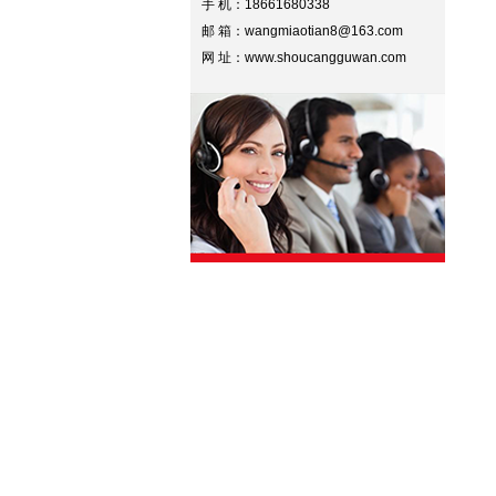
手 机：18661680338
邮 箱：wangmiaotian8@163.com
网 址：www.shoucangguwan.com