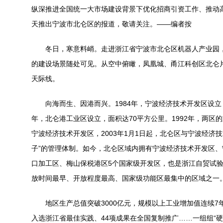
纵深推进全国统一大市场建设背景下优化招商引资工作、推动
天推出宁波市北仑区的报道，敬请关注。——编者按
冬日，寒意料峭。走进浙江省宁波市北仑区机器人产业园，
的建设场景随处可见。从空中俯瞰，凤凰城、甬江科创区北仑
天际线。
向海而生、因港而兴。1984年，宁波经济技术开发区设立，初
年，北仑港工业区设立，面积达70平方公里。1992年，两区
宁波经济技术开发区，2003年1月1日起，北仑区与宁波经济
子”的管理体制。如今，北仑区域内拥有宁波经济技术开发区
口加工区、梅山保税港区5个国家级开发区，也是浙江自贸试
放时间最早、开放程度最高、国家级功能区最集中的区域之一
地区生产总值突破3000亿元，规模以上工业增加值连续7年
入选浙江省最佳实践、44项成果在全国复制推广……一组组“