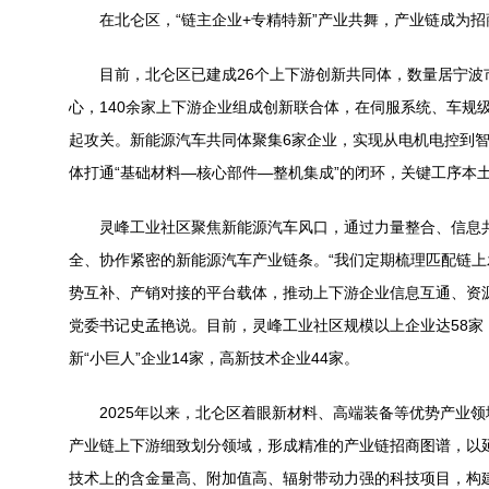
在北仑区，“链主企业+专精特新”产业共舞，产业链成为招商
目前，北仑区已建成26个上下游创新共同体，数量居宁波市
心，140余家上下游企业组成创新联合体，在伺服系统、车规级
起攻关。新能源汽车共同体聚集6家企业，实现从电机电控到
体打通“基础材料—核心部件—整机集成”的闭环，关键工序本
灵峰工业社区聚焦新能源汽车风口，通过力量整合、信息共
全、协作紧密的新能源汽车产业链条。“我们定期梳理匹配链
势互补、产销对接的平台载体，推动上下游企业信息互通、资
党委书记史孟艳说。目前，灵峰工业社区规模以上企业达58家
新“小巨人”企业14家，高新技术企业44家。
2025年以来，北仑区着眼新材料、高端装备等优势产业领
产业链上下游细致划分领域，形成精准的产业链招商图谱，以
技术上的含金量高、附加值高、辐射带动力强的科技项目，构