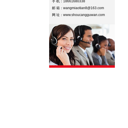
手 机：18661680338
邮 箱：wangmiaotian8@163.com
网 址：www.shoucangguwan.com