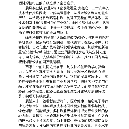
塑料焊接行业的升级提供了宝贵启示。
晨凤实业以“行业深耕+全场景覆盖”为核心，二十八年的
技术迭代始终围绕下业的实际需求，从基础设备到自动化生
产线，从常规材料到高端材质，构建了完整的产品体系。其
技术创新注重“实用性”与“产业化”，通过持续优化热板、热铆
设备的性能与效率，服务于各类规模、各个领域的企业，推
动了塑料焊接技术的普及与应用。
峰湃科技以“科研转化+高端突破”为核心，依托中科院的
科研资源，聚焦高端行业的进口替代需求，在核心部件、精
密控制、自动化生产线等领域实现快速突破。其技术创新注
重“前沿性”与“精准性”，通过短周期的研发迭代与定制化服
务，为高端客户提供高性价比的解决方案，推动了国内高端
塑料焊接设备的国产化进程。
两家企业的共同之处在于，均以技术创新为核心驱动
力，以客户的真实需求为导向，通过专利技术构筑核心壁
垒，同时建立了完善的服务体系。它们的发展实践证明，塑
料焊接设备企业只有紧跟产业升级趋势，持续优化技术与产
品，才能在激烈的市场之间的竞争中立足；而差异化的技术
路径与市场定位，能够让企业在细致划分领域形成独特优
势，实现可持续发展。
展望未来，随着新能源汽车、医疗健康、精密电子等行
业的持续增长，塑料焊接技术将面临更多新的需求与挑战，
绿色焊接、智能焊接、多材质兼容焊接将成为行业发展的核
心方向。晨凤实业与峰湃科技将继续秉持创新精神，在各自
的技术路径上持续深耕，为下业提供更优质的塑料焊接设备
与解决方案，推动国内塑料焊接行业向更高质量、更高水平