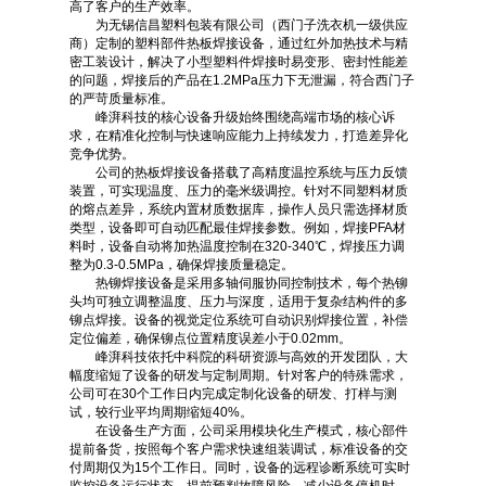
高了客户的生产效率。
为无锡信昌塑料包装有限公司（西门子洗衣机一级供应
商）定制的塑料部件热板焊接设备，通过红外加热技术与精
密工装设计，解决了小型塑料件焊接时易变形、密封性能差
的问题，焊接后的产品在1.2MPa压力下无泄漏，符合西门子
的严苛质量标准。
峰湃科技的核心设备升级始终围绕高端市场的核心诉
求，在精准化控制与快速响应能力上持续发力，打造差异化
竞争优势。
公司的热板焊接设备搭载了高精度温控系统与压力反馈
装置，可实现温度、压力的毫米级调控。针对不同塑料材质
的熔点差异，系统内置材质数据库，操作人员只需选择材质
类型，设备即可自动匹配最佳焊接参数。例如，焊接PFA材
料时，设备自动将加热温度控制在320-340℃，焊接压力调
整为0.3-0.5MPa，确保焊接质量稳定。
热铆焊接设备是采用多轴伺服协同控制技术，每个热铆
头均可独立调整温度、压力与深度，适用于复杂结构件的多
铆点焊接。设备的视觉定位系统可自动识别焊接位置，补偿
定位偏差，确保铆点位置精度误差小于0.02mm。
峰湃科技依托中科院的科研资源与高效的开发团队，大
幅度缩短了设备的研发与定制周期。针对客户的特殊需求，
公司可在30个工作日内完成定制化设备的研发、打样与测
试，较行业平均周期缩短40%。
在设备生产方面，公司采用模块化生产模式，核心部件
提前备货，按照每个客户需求快速组装调试，标准设备的交
付周期仅为15个工作日。同时，设备的远程诊断系统可实时