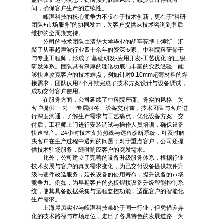
监控设备运行状态，提前预判故障风险，减少设备停机时
间，确保客户生产的连续性。
峰湃科技的核心竞争力不仅在于技术创新，更在于“科研
团队+市场服务”的协同发力，为客户提供从技术咨询到售后
维护的全周期支持。
公司的技术团队由清华大学毕业的胡亭亮博士领衔，汇
聚了从事超声波行业四十余年的资深专家、中科院科研骨干
与专业工程师，形成了“基础研发-应用开发-工艺优化”的三级
研发体系。团队具有深厚的理论功底与丰富的实践经验，能
够快速攻克客户的技术难点，例如针对0.10mm超薄材料的焊
接需求，团队仅用2个月就完成了技术方案设计与设备调试，
成功交付客户使用。
在服务方面，公司延续了中科院严谨、务实的风格，为
客户提供“一对一”专属服务。设备交付前，技术团队与客户进
行深度沟通，了解生产需求与工艺痛点，优化设备方案；交
付后，工程师上门进行安装调试与操作人员培训，确保设备
快速投产。24小时技术支持热线与远程诊断系统，可及时解
决客户在生产过程中遇到的问题；对于重点客户，公司还提
供技术驻场服务，随时响应客户的突发需求。
此外，公司建立了完善的设备升级服务体系，根据行业
技术发展与客户的真实需求变化，为已交付设备提供软件升
级与硬件改造服务，延长设备的使用寿命，提升设备的市场
竞争力。例如，为早期客户的热板焊接设备升级智能控制系
统，使其具备数据采集与远程监控功能，适配客户的智能化
生产需求。
上海晨凤实业与峰湃科技虽处于同一行业，但凭借差异
化的技术路径与市场定位，走出了各具特色的发展道路，为