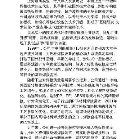
上海晨凤实业二十八年的发展历史，本质上是一部塑料
焊接技术的迭代史。从早期打破国外技术垄断，到如今构建
覆盖热板焊接、热铆焊接、超声波焊接的全场景解决方案，
公司始终以市场需求为锚点，以专利技术为支撑，持续推动
热板机、热铆机等核心设备的技术升级，形成了“基础研发-技
术转化-产业应用-迭代优化”的完整闭环。
晨凤实业的技术迭代始终围绕“解决行业刚需、适配产业
升级”展开，其热板焊接、热铆焊接技术的发展轨迹，清晰呈
现了从“追赶”到“引领”的转变。
1999年，公司与中国船舶第716研究所合作研发大功率
超声波换能器，为热板焊接设备的核心动力系统奠定基础，
打破了国外配件垄断。早期的导柱式、滑块式中型热板机，
通过外观设计专利优化设备结构，解决了传统热板机定位精
度不足、操作繁琐的问题，适配了当时汽车内饰、家电外壳
等行业的基础焊接需求。
随着下业对焊接质量发展要求的提升，公司通过“一种红
外线旋转熔化焊接系统”专利技术，将红外线加热与热板焊接
工艺结合，实现了温度±3℃的精准控制，避免了塑料材质碳
化、粘连等缺陷，适配PP、PE、ABS等常规材料的高精度焊
接。针对高端化工、电子行业的PFA材料焊接需求，2021年
研发的红外线焊接PFA生产线，通过热板加热模块的升级与
工艺参数的优化，实现了耐高温、耐腐蚀材料的稳定焊接，
填补了国内高端材料焊接设备的空白，焊接合格率稳定在
99.5%以上。
近年来，公司进一步将伺服控制技术融入热板焊接设
备，推出的双伺服旋熔焊接装置，可实时反馈焊接压力、温
度数据，通过算法自动调整参数，适配不同厚度、不同结构