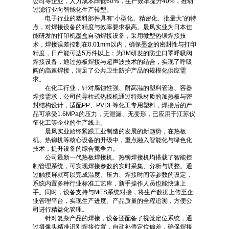
公司等企业，人力成本降低60%，生产效率提升40%，推动
过滤行业向智能化生产转型。
电子行业的塑料部件具有“小型化、精密化、批量大”的特
点，对焊接设备的精度与效率要求极高。晨凤实业为日本佳
能研发的打印机墨盒自动焊接设备，采用微型热铆焊接技
术，焊接误差控制在0.01mm以内，确保墨盒的密封性与打印
精度，日产能可达5万件以上；为3M研发的防尘口罩呼吸阀
焊接设备，通过热板焊接与超声波技术的结合，实现了呼吸
阀的高速焊接，满足了公共卫生防护产品的规模化供应需
求。
在化工行业，针对腐蚀性强、耐高温的塑料管道、容器
焊接需求，公司的导柱式热板机通过特殊材质的加热板与密
封结构设计，适配PP、PVDF等化工专用塑料，焊接后的产
品可承受1.6MPa的压力，无泄漏、无变形，已应用于江苏仪
征化工等企业的生产线上。
晨凤实业始终紧跟工业制造的发展的新趋势，在热板
机、热铆机等核心设备的升级中，重点融入智能化与绿色化
技术，提升设备的综合竞争力。
公司最新一代热板焊接机、热铆焊接机均搭载了智能控
制管理系统，可实现焊接参数的实时采集、分析与调整。通
过触摸屏就可以完成温度、压力、焊接时间等参数的设定，
系统内置多种行业标准工艺库，新手操作人员也能快速上
手。同时，设备支持与MES系统对接，将生产数据上传至企
业管理平台，实现生产进度、产品质量的全程追溯，方便公
司进行精益化管理。
针对复杂产品的焊接，设备还配备了视觉定位系统，通
过摄像头精准识别焊接位置，自动补偿定位偏差，确保焊接