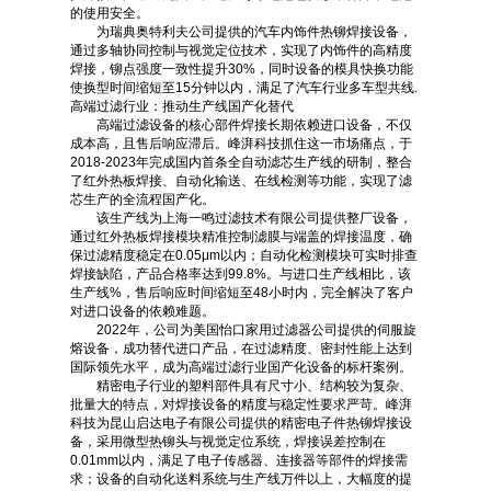
的使用安全。
为瑞典奥特利夫公司提供的汽车内饰件热铆焊接设备，
通过多轴协同控制与视觉定位技术，实现了内饰件的高精度
焊接，铆点强度一致性提升30%，同时设备的模具快换功能
使换型时间缩短至15分钟以内，满足了汽车行业多车型共线.
高端过滤行业：推动生产线国产化替代
高端过滤设备的核心部件焊接长期依赖进口设备，不仅
成本高，且售后响应滞后。峰湃科技抓住这一市场痛点，于
2018-2023年完成国内首条全自动滤芯生产线的研制，整合
了红外热板焊接、自动化输送、在线检测等功能，实现了滤
芯生产的全流程国产化。
该生产线为上海一鸣过滤技术有限公司提供整厂设备，
通过红外热板焊接模块精准控制滤膜与端盖的焊接温度，确
保过滤精度稳定在0.05μm以内；自动化检测模块可实时排查
焊接缺陷，产品合格率达到99.8%。与进口生产线相比，该
生产线%，售后响应时间缩短至48小时内，完全解决了客户
对进口设备的依赖难题。
2022年，公司为美国怡口家用过滤器公司提供的伺服旋
熔设备，成功替代进口产品，在过滤精度、密封性能上达到
国际领先水平，成为高端过滤行业国产化设备的标杆案例。
精密电子行业的塑料部件具有尺寸小、结构较为复杂、
批量大的特点，对焊接设备的精度与稳定性要求严苛。峰湃
科技为昆山启达电子有限公司提供的精密电子件热铆焊接设
备，采用微型热铆头与视觉定位系统，焊接误差控制在
0.01mm以内，满足了电子传感器、连接器等部件的焊接需
求；设备的自动化送料系统与生产线万件以上，大幅度的提