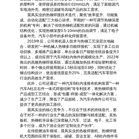
的塑料件，使焊接误差控制在0.02mm以内，满足了新能源汽
车电池外壳、精密过滤罐等高端产品的加工需求。
晨凤实业的热铆焊接技术迭代，聚焦“效率提升、功能集
成、自动化适配”三大核心诉求。早期的“一种可调节热铆深度
的机构”专利，解决了传统热铆机适配性差的问题，通过机械
结构优化，实现热铆深度0.5-10mm的自由调节，满足了电子
设备外壳、汽车小部件的多样化焊接需求。
2019年后，公司将机器人技术与热铆工艺深层次地融
合，研发的“一种机械人热铆多功能焊接机”，实现了多工位自
动切换、多规格产品兼容，单台设备日产能较传统设备提升3
倍以上，成功应用于汽车AB柱内饰件的规模化生产。2022年
推出的高频热铆焊接系统，通过高频加热技术缩短塑料熔化
时间，单个铆点焊接周期从1.5秒压缩至0.8秒，同时优化了
铆点结构设计，使连接强度提升25%，完美适配汽车零部件
行业的高效生产需求。
此外，公司还通过“一种汽车B柱内涨推布机构装置”“一种
汽车A柱左右件一体式焊接结构”等专利技术，将热铆焊接与
产品成型工艺结合，形成“包覆-焊接-成型”一体化解决方案，
减少了生产工序，降低了产品损耗，为汽车内饰件公司可以
提供了更高效的加工路径。
晨凤实业的核心竞争力，不仅在于技术的持续迭代，更
在于对不一样的行业生产痛点的深刻理解与精准适配。其热
板机、热铆机等设备已深度融入汽车、过滤、电子、化工等
多个行业，成为下游企业的“定制化生产伙伴”。
在传统燃油车领域，晨凤实业的热板焊接机、热铆焊接
机大范围的应用于保险杠、碳罐、雷达支架、AB柱内饰件等