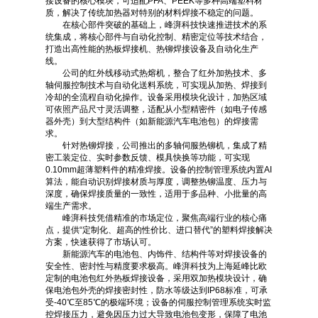
接设备的核心模块，可适配PFA、PEEK等多种高端塑料材
质，解决了传统加热器对特别的材料焊接不稳定的问题。
在核心部件突破的基础上，峰湃科技快速推进技术的系
统集成，将核心部件与自动化控制、精密定位等技术结合，
打造出高性能的热板焊接机、热铆焊接设备及自动化生产
线。
公司的红外线移动式热熔机，整合了红外加热技术、多
轴伺服控制技术与自动化送料系统，可实现从加热、焊接到
冷却的全流程自动化操作。设备采用模块化设计，加热区域
可依照产品尺寸灵活调整，适配从小型精密件（如电子传感
器外壳）到大型结构件（如新能源汽车电池包）的焊接需
求。
针对热铆焊接，公司推出的多轴伺服热铆机，集成了精
密工装定位、实时参数反馈、模具快换等功能，可实现
0.10mm超薄塑料件的精准焊接。设备的控制管理系统内置AI
算法，能自动识别焊接材质与厚度，调整热铆温度、压力与
深度，确保焊接质量的一致性，适用于多品种、小批量的高
端生产需求。
峰湃科技凭借精准的市场定位，聚焦高端行业的核心痛
点，提供“定制化、超高的性价比、进口替代”的塑料焊接解决
方案，快速获得了市场认可。
新能源汽车的电池包、内饰件、结构件等对焊接设备的
安全性、密封性与精度要求极高。峰湃科技为上海延峰比欧
定制的电池包红外热板焊接设备，采用双加热模块设计，确
保电池包外壳的焊接密封性，防水等级达到IP68标准，可承
受-40℃至85℃的极端环境；设备的伺服控制管理系统实时监
控焊接压力，避免因压力过大导致电池包变形，保障了电池