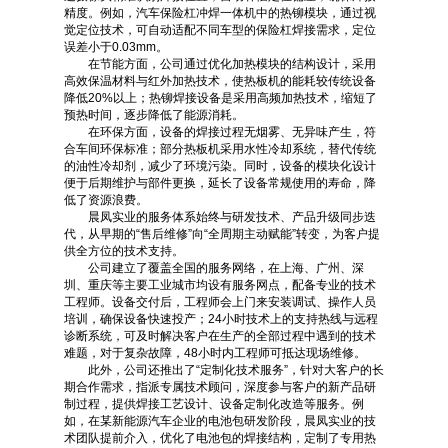
精度。例如，汽车保险杠冲焊一体机中的热铆模块，通过视
觉定位技术，可自动适配不同车型的保险杠焊接需求，定位
误差小于0.03mm。
在节能方面，公司通过优化加热模块的结构设计，采用
高效保温材料与红外加热技术，使热板机的能耗较传统设备
降低20%以上；热铆焊接设备是采用高频加热技术，缩短了
预热时间，逐步降低了能源消耗。
在环保方面，设备的焊接过程无烟雾、无异味产生，符
合车间环保标准；部分热板机采用水性冷却系统，替代传统
的油性冷却剂，减少了环境污染。同时，设备的模块化设计
便于后期维护与部件更换，延长了设备常规使用的寿命，降
低了资源浪费。
晨凤实业的服务体系始终与研发技术、产品升级同步迭
代，从早期的“售后维修”向“全周期主动赋能”转变，为客户提
供全方位的技术支持。
公司建立了覆盖全国的服务网络，在上海、广州、深
圳、重庆等主要工业城市均设有服务网点，配备专业的技术
工程师。设备交付后，工程师会上门来安装调试、操作人员
培训，确保设备快速投产；24小时技术上的支持热线与远程
诊断系统，可及时解决客户在生产的全部过程中遇到的技术
难题，对于复杂故障，48小时内工程师可抵达现场维修。
此外，公司还推出了“定制化技术服务”，针对大客户的长
期合作需求，指派专属技术顾问，深度参与客户的新产品研
制过程，提供焊接工艺设计、设备定制化改造等服务。例
如，在某新能源汽车企业的电池包研发阶段，晨凤实业的技
术团队提前介入，优化了电池包的焊接结构，定制了专用热