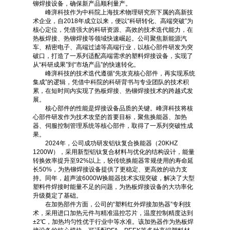
铆焊接设备，确保新产品顺利量产。
峰湃科技作为中科院上海技术物理研究所下属的高新技
术企业，自2018年成立以来，便以“科研转化、高端突破”为
核心定位，凭借强大的科研资源、高效的技术迭代能力，在
热板焊接、热铆焊接等领域快速崛起。公司聚焦新能源汽
车、精密电子、高端过滤等高端行业，以核心部件研发为突
破口，打造了一系列适配高端需求的塑料焊接设备，实现了
从“科研成果”到“市场产品”的快速转化。
峰湃科技的技术迭代遵循“先攻克核心部件，再实现系统
集成”的逻辑，凭借中科院的科研背书与专业团队的技术积
累，在短时间内实现了热板焊接、热铆焊接技术的跨越式发
展。
核心部件的性能是焊接设备品质的关键。峰湃科技将核
心部件研发作为技术攻坚的首要目标，聚焦换能器、加热
器、伺服控制管理系统等核心部件，取得了一系列突破性成
果。
2024年，公司成功研发铝钛复合换能器（20KHZ
1200W），采用新型铝钛复合材料与优化的结构设计，能量
转换效率提升至92%以上，较传统换能器常规使用的寿命延
长50%，为热铆焊接设备提供了更稳定、更高效的动力支
持。同年，超声波6000W换能器技术实现突破，解决了大型
塑料件焊接时能量不足的问题，为热板焊接设备的大功率化
升级奠定了基础。
在加热部件方面，公司的“塑料红外焊接加热器”专利技
术，采用进口加热元件与精准温控芯片，温度控制精度达到
±2℃，加热均匀性优于行业中等水准。该加热器作为热板焊