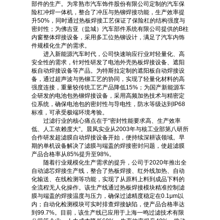
部件的生产。为常熟市汽车饰件股份有限公司定制的汽车保
险杠冲焊一体机，整合了冲压与热铆焊接功能，生产效率提
升50%，同时通过热板焊接工艺保证了保险杠的结构强度与
密封性；为佛吉亚（盐城）汽车部件系统有限公司提供的B柱
内窗整体焊接设备，采用多工位热铆设计，满足了汽车内饰
件规模化生产的需求。
进入新能源汽车时代，公司快速响应行业对轻量化、高
安全性的需求，针对性研发了电池外壳热板焊接设备、遮阳
板自动焊接设备等产品。为特斯拉定制的遮阳板自动焊接设
备，通过超声波与热铆工艺的协同，实现了轻量化材料的高
强度连接，重量较传统工艺产品降低15%；为国产新能源车
企研发的电池包热铆焊接设备，采用高频加热技术与精密定
位系统，确保电池包的密封性与导电性，防水等级达到IP68
标准，可承受极端环境考验。
过滤行业的核心痛点在于“密封性能要求高、生产效率
低、人工依赖度大”。晨凤实业从2003年与核工业部第八研所
合作研发超滤膜自动焊接设备开始，便持续深耕该领域。早
期的单机设备解决了滤膜与端盖的焊接密封问题，使超滤膜
产品合格率从85%提升至98%。
随着行业规模化生产需求的提升，公司于2020年推出全
自动滤芯焊接生产线，整合了热板焊接、红外线加热、自动
化输送、在线检测等功能，实现了从原料上料到成品下料的
全流程无人化操作。该生产线通过热板焊接模块精准控制滤
膜与端盖的焊接温度与压力，确保过滤精度稳定在0.1μm以
内；自动化检测模块可实时排查焊接缺陷，使产品合格率达
到99.7%。目前，该生产线已应用于上海一鸣过滤技术有限