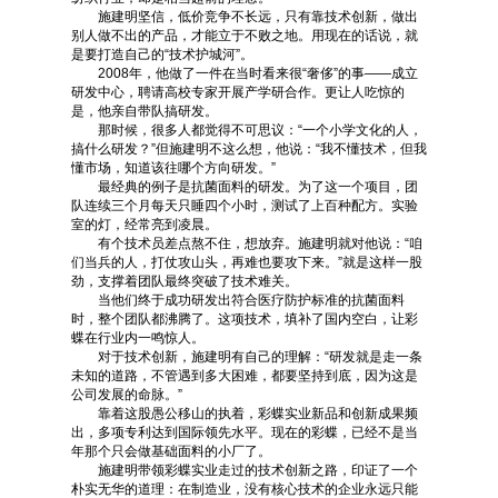
施建明坚信，低价竞争不长远，只有靠技术创新，做出
别人做不出的产品，才能立于不败之地。用现在的话说，就
是要打造自己的“技术护城河”。
2008年，他做了一件在当时看来很“奢侈”的事——成立
研发中心，聘请高校专家开展产学研合作。更让人吃惊的
是，他亲自带队搞研发。
那时候，很多人都觉得不可思议：“一个小学文化的人，
搞什么研发？”但施建明不这么想，他说：“我不懂技术，但我
懂市场，知道该往哪个方向研发。”
最经典的例子是抗菌面料的研发。为了这一个项目，团
队连续三个月每天只睡四个小时，测试了上百种配方。实验
室的灯，经常亮到凌晨。
有个技术员差点熬不住，想放弃。施建明就对他说：“咱
们当兵的人，打仗攻山头，再难也要攻下来。”就是这样一股
劲，支撑着团队最终突破了技术难关。
当他们终于成功研发出符合医疗防护标准的抗菌面料
时，整个团队都沸腾了。这项技术，填补了国内空白，让彩
蝶在行业内一鸣惊人。
对于技术创新，施建明有自己的理解：“研发就是走一条
未知的道路，不管遇到多大困难，都要坚持到底，因为这是
公司发展的命脉。”
靠着这股愚公移山的执着，彩蝶实业新品和创新成果频
出，多项专利达到国际领先水平。现在的彩蝶，已经不是当
年那个只会做基础面料的小厂了。
施建明带领彩蝶实业走过的技术创新之路，印证了一个
朴实无华的道理：在制造业，没有核心技术的企业永远只能