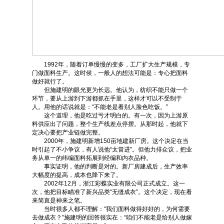
1992年，随着订单慢慢的变多，工厂扩大生产规模，专
门做面料生产。这时候，一般人的想法可能是：专心把面料
做好就行了。
但施建明的眼光更为长远。他认为，纺织不能只做一个
环节，要从上游到下游都抓在手里，这样才可以不受制于
人。用他的话说就是：“不能老是看别人脸色吃饭。”
这个道理，他是吃过亏才明白的。有一次，因为上游原
料供应出了问题，整个生产线差点停摆。从那时起，他就下
定决心要把产业链做完整。
2000年，施建明新增150亩地建新厂房。这个决定在当
时引起了不小争议，有人说他“太冒进”。但他力排众议，把业
务从单一的纬编面料拓展到经编和内衣品种。
事实证明，他的判断是对的。新厂房建成后，生产效率
大幅度的提高，成本也降下来了。
2002年12月，浙江彩蝶实业有限公司正式成立。这一
次，他把目标瞄准了新兴品类“无缝成衣”。这个决定，现在看
来简直是神来之笔。
当时很多人都不理解：“我们面料做得好好的，为何需要
去做成衣？”施建明的回答很实在：“咱们不能老是给别人做嫁