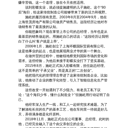
赚辛苦钱。这一个道理，放在今天依然适用。
说到彩蝶实业，就必须提施建明的儿子施屹。这个“80
后”海归，给这家传统制造公司能够带来了新的活力和视野。
施屹的履历很有意思。2003年8月至2004年9月，他在
上海世茂房地产有限公司做房产销售员。这段经历让他对市
场销售有了最直接的认知。
你能想象吗？现在掌管上市公司的总经理，当年也是从
最基层的销售做起的。用施屹自己的话说：“这段经历让我明
白了什么叫‘客户就是上帝’。”
2006年1月，施屹创立了上海环蝶国际贸易有限公司。
这是他事业的起点，也是他展现商业才华的第一个舞台。
在做外贸的过程中，他敏锐地察觉到国际市场的变化和
需求。这些经验，为他后来接手彩蝶实业打下了坚实基础。
2015年8月，施屹正式加入彩蝶有限，担任副总经理。
这不是简单的“子承父业”，而是真正的“二次创业”。
他把现代化的管理理念带进了这家传统制造企业。比如
说，他推动了企业的数字化转型，引入了智能信息化生产管
理系统。
这些改变一开始遇到了不少阻力。有老员工私下议
论：“这个海归少爷，懂什么制造业？”但施屹用行动证明了自
己。
他经常深入生产一线，和工人一起研究技术难题。为了
了解涤纶长丝的生产的基本工艺，他在车间里一待就是好几
天，弄得满身都是化纤原料。
2018年11月，施屹正式出任公司董事、总经理。此时的
他，已经完全融入了这个由父亲创立的企业。