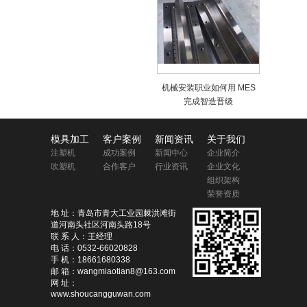
机械安装职业如何用 MES
完成智造晋级
模具加工
客户案例
新闻资讯
关于我们
注塑机
成功案例
新闻中心
企业简介
吹塑机
合作客户
行业资讯
企业文化
组织架构
荣誉资质
地 址：青岛市青大工业园棘洪滩街
道河南头社区河南头路18号
联 系 人：王经理
电 话：0532-66020828
手 机：18661680338
邮 箱：wangmiaotian8@163.com
网 址：
www.shoucangguwan.com