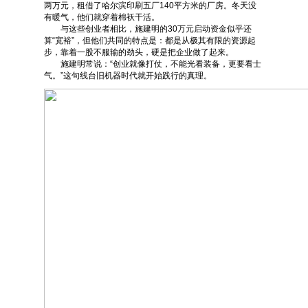
两万元，租借了哈尔滨印刷五厂140平方米的厂房。冬天没
有暖气，他们就穿着棉袄干活。
与这些创业者相比，施建明的30万元启动资金似乎还
算“宽裕”，但他们共同的特点是：都是从极其有限的资源起
步，靠着一股不服输的劲头，硬是把企业做了起来。
施建明常说：“创业就像打仗，不能光看装备，更要看士
气。”这句线台旧机器时代就开始践行的真理。