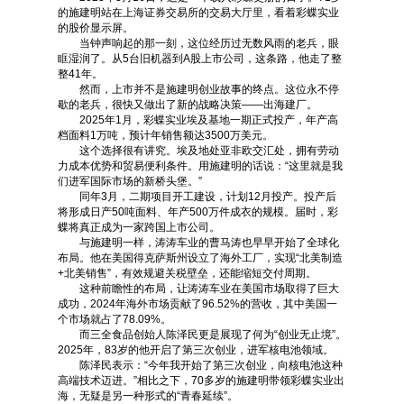
的施建明站在上海证券交易所的交易大厅里，看着彩蝶实业
的股价显示屏。
当钟声响起的那一刻，这位经历过无数风雨的老兵，眼
眶湿润了。从5台旧机器到A股上市公司，这条路，他走了整
整41年。
然而，上市并不是施建明创业故事的终点。这位永不停
歇的老兵，很快又做出了新的战略决策——出海建厂。
2025年1月，彩蝶实业埃及基地一期正式投产，年产高
档面料1万吨，预计年销售额达3500万美元。
这个选择很有讲究。埃及地处亚非欧交汇处，拥有劳动
力成本优势和贸易便利条件。用施建明的话说：“这里就是我
们进军国际市场的新桥头堡。”
同年3月，二期项目开工建设，计划12月投产。投产后
将形成日产50吨面料、年产500万件成衣的规模。届时，彩
蝶将真正成为一家跨国上市公司。
与施建明一样，涛涛车业的曹马涛也早早开始了全球化
布局。他在美国得克萨斯州设立了海外工厂，实现“北美制造
+北美销售”，有效规避关税壁垒，还能缩短交付周期。
这种前瞻性的布局，让涛涛车业在美国市场取得了巨大
成功，2024年海外市场贡献了96.52%的营收，其中美国一
个市场就占了78.09%。
而三全食品创始人陈泽民更是展现了何为“创业无止境”。
2025年，83岁的他开启了第三次创业，进军核电池领域。
陈泽民表示：“今年我开始了第三次创业，向核电池这种
高端技术迈进。”相比之下，70多岁的施建明带领彩蝶实业出
海，无疑是另一种形式的“青春延续”。