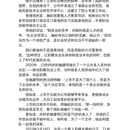
他不仅继承了父亲吃苦耐劳的精神，还带来了国际化的
视野。在他的推动下，公司申请成立了省级企业研究院、省
级高新技术企业研究开发中心，还建立了院士专家工作站。
更难得的是，施屹很重视人才教育培训。他推动公司与
多所高校签订就业见习基地和实习实践基地协议，开展职业
技能等级自主认定。
用他的话说：“制造业的竞争，归根到底是人才的竞
争。”在企业管理上，施屹有自己独到的见解。他认为：“纺织
业作为一个传统产业，是社会经济和生活不可或缺的一部
分。
我们要做的不是逃离传统，而是用新的方式重塑传
统。”这种理念，让彩蝶实业在保持制造业本色的同时，也跟
上了时代发展的步伐。
2020年，已经68岁的施建明做出了一个让许多人意外的
决定——推动彩蝶实业上市。当时很多人觉得他年纪大了就
该退休，何必折腾。
但施建明的想法很明确：“上市不是为了我个人，而是为
了企业的未来。”这个决定背后，体现的是一个老企业家的远
见和担当。
他知道，上市不仅能为公司能够带来资金，更能推动企
业规范化运作，为员工创造更好的发展平台。
上市的过程并不轻松。用施屹的话说：“那一段时间，加
班到凌晨是常态，整个团队都像打了鸡血一样。”
要知道，此时的施建明已经是70岁的老人了，但他的工
作劲头丝毫不输年轻人。有时候，为了一个文件，他会和团
队一起熬到深夜。
2023年3月16日，这是一个载入彩蝶史册的日子。71岁