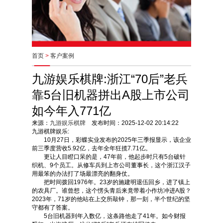
首页
>
客户案例
九游娱乐棋牌:浙江“70后”老兵
靠5台旧机器拼出A股上市公司
如今年入771亿
来源：
九游娱乐棋牌
发布时间：2025-12-02 20:14:22
九游棋牌娱乐:
10月27日，彩蝶实业发布的2025年三季报显示，该企业
前三季度营收5.92亿，去年全年狂揽7.71亿。
更让人目瞪口呆的是，47年前，他起步时只有5台破针
织机、9个员工。从修车兵到上市公司董事长，这个浙江汉子
用最笨的办法打了场最漂亮的翻身仗。
把时间拨回1976年。23岁的施建明退伍回乡，进了镇上
的农具厂。谁曾想，这个愣头青后来竟带着小作坊冲进A股？
2023年，71岁的他站在上交所敲钟，那一刻，半个世纪的坚
守都有了答案。
5台旧机器到年入数亿，这条路他走了41年。如今财报