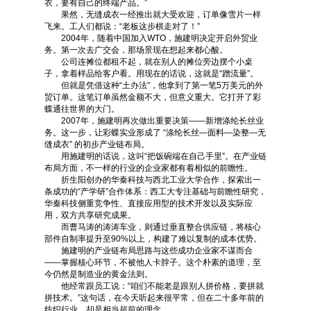
衣，要有自己的终端产品。”
果然，无缝成衣一经推出就大受欢迎，订单像雪片一样
飞来。工人们都说：“老板这步棋走对了！”
2004年，随着中国加入WTO，施建明决定开启外贸业
务。第一次去广交会，那场景现在想起来都心酸。
公司连摊位都租不起，就在别人的摊位旁边摆个小桌
子，拿着样品给客户看。用现在的话说，这就是“蹭流量”。
但就是凭借这种“土办法”，他拿到了第一笔5万美元的外
贸订单。这笔订单虽然金额不大，但意义重大。它打开了彩
蝶通往世界的大门。
2007年，施建明再次做出重要决策——新增涤纶长丝业
务。这一步，让彩蝶实业形成了 “涤纶长丝—面料—染整—无
缝成衣” 的初步产业链布局。
用施建明的话说，这叫“把饭碗端在自己手里”。在产业链
布局方面，不一样的行业的企业家都有着相似的前瞻性。
折生阳创办的华秦科技与西北工业大学合作，探索出一
条成功的“产学研”合作体系：西工大专注基础与前瞻性研究，
华秦科技侧重竞争性、直接应用型的技术开发以及实际应
用，双方共享研究成果。
而曹马涛的涛涛车业，则通过垂直整合供应链，将核心
部件自制率提升至90%以上，构建了难以复制的成本优势。
施建明的产业链布局思路与这些成功企业家不谋而合
——掌握核心环节，不被他人卡脖子。这个朴素的道理，至
今仍然是制造业的黄金法则。
他经常跟员工说：“咱们不能老是跟别人拼价格，要拼就
拼技术。”这句话，在今天听起来很平常，但在二十多年前的
纺织行业，却是相当超前的理念。