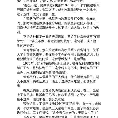
飘红，出海建厂，这位“70后”老兵还在续写传奇。
“要么不做，要做就做到最好”1970年，18岁的施建明离
开浙江湖州老家，参军入伍，成为汽车修理连的一名战士。
这个选择，改变了他的一生。
在部队的五年里，他每天与汽车零件打交道。你知道
吗，那时候他连做梦都在拧螺丝。部队里待过的人都懂，一
颗螺丝钉拧不紧都影响安全，这不是小题大做，这是血的教
训。
正是这种日复一日的严谨训练，塑造了他后来做事的“倔
脾气”——“要么不做，要做就做到最好”。这句话，成了他一
生的座右铭。
你可能会问，修车跟做纺织有啥关系？我告诉你，关系
大了！在部队修车，要懂每个零件的作用；后来做纺织，他
也要懂每道工序的门道。这种思维方法，是相通的。
1976年，24岁的施建明退伍回乡，被分配到练市农具针
织厂工作。从部队到工厂，这个转变可不小。那时候的工厂
条件，用现在的话说就是“要啥没啥”。
但他不怕，从最基层的工人做起，什么活都抢着干。别
人不愿意干的脏活累活，他上；遇到技术难题，他熬夜琢
磨。
有意思的是，他在部队练就的那股认真劲，在工厂里派
上了大用场。机器出了毛病，他非要搞明白才罢休；产品质
量不过关，他就带着工友反复试验。
说到这里，不得已提他那个“死磕”的性子。有一次，未解
决一个技术难题，他连续三天泡在车间里，困了就在机器旁
边打个盹。工友们都说：“这个当兵出来的，干活太拼了！”
现在看来，早年军旅生涯的培养，已经为施建明注入了