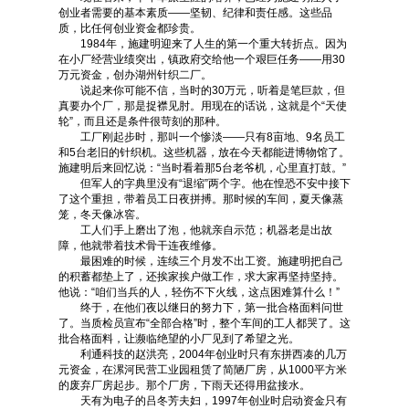
创业者需要的基本素质——坚韧、纪律和责任感。这些品
质，比任何创业资金都珍贵。
1984年，施建明迎来了人生的第一个重大转折点。因为
在小厂经营业绩突出，镇政府交给他一个艰巨任务——用30
万元资金，创办湖州针织二厂。
说起来你可能不信，当时的30万元，听着是笔巨款，但
真要办个厂，那是捉襟见肘。用现在的话说，这就是个“天使
轮”，而且还是条件很苛刻的那种。
工厂刚起步时，那叫一个惨淡——只有8亩地、9名员工
和5台老旧的针织机。这些机器，放在今天都能进博物馆了。
施建明后来回忆说：“当时看着那5台老爷机，心里直打鼓。”
但军人的字典里没有“退缩”两个字。他在惶恐不安中接下
了这个重担，带着员工日夜拼搏。那时候的车间，夏天像蒸
笼，冬天像冰窖。
工人们手上磨出了泡，他就亲自示范；机器老是出故
障，他就带着技术骨干连夜维修。
最困难的时候，连续三个月发不出工资。施建明把自己
的积蓄都垫上了，还挨家挨户做工作，求大家再坚持坚持。
他说：“咱们当兵的人，轻伤不下火线，这点困难算什么！”
终于，在他们夜以继日的努力下，第一批合格面料问世
了。当质检员宣布“全部合格”时，整个车间的工人都哭了。这
批合格面料，让濒临绝望的小厂见到了希望之光。
利通科技的赵洪亮，2004年创业时只有东拼西凑的几万
元资金，在漯河民营工业园租赁了简陋厂房，从1000平方米
的废弃厂房起步。那个厂房，下雨天还得用盆接水。
天有为电子的吕冬芳夫妇，1997年创业时启动资金只有